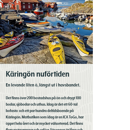
Käringön nuförtiden
En levande liten ö, längst ut i havsbandet.
Det finns över 200 bostadshus på ön och drygt 100
bodar, sjöbodar och uthus. Idag är det ett 60-tal
bofasta och ett par hundra deltidsboende på
Käringön. Matbutiken som idag är en ICA ToGo, har
öppet hela året och är mycket välsorterad. Det finns