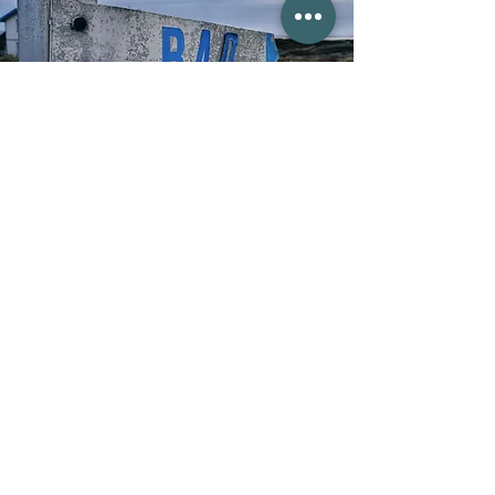
Kurort & tångbadhus
En av landets solsäkraste platser!
I slutet av 1800-talet blev Käringön för första gången
omnämnd som badort. Sedan dess har generation
efter generation njutit av friska och hälsosamma bad
på ön. Käringön är en av de västligaste öarna i
Sverige och i slutet av 1800-talet utsågs Käringön till