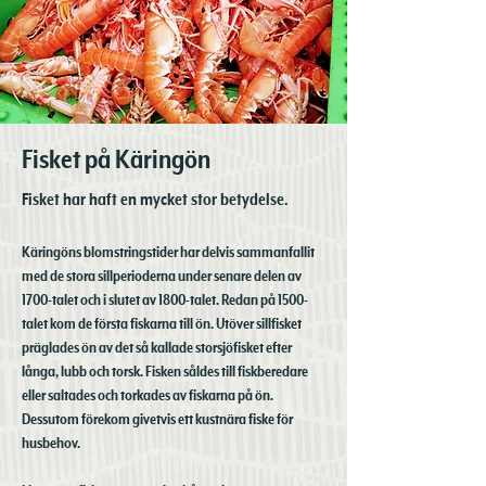
Fisket på Käringön
Fisket har haft en mycket stor betydelse.
Käringöns blomstringstider har delvis sammanfallit
med de stora sillperioderna under senare delen av
1700-talet och i slutet av 1800-talet. Redan på 1500-
talet kom de första fiskarna till ön. Utöver sillfisket
präglades ön av det så kallade storsjöfisket efter
långa, lubb och torsk. Fisken såldes till fiskberedare
eller saltades och torkades av fiskarna på ön.
Dessutom förekom givetvis ett kustnära fiske för
husbehov.