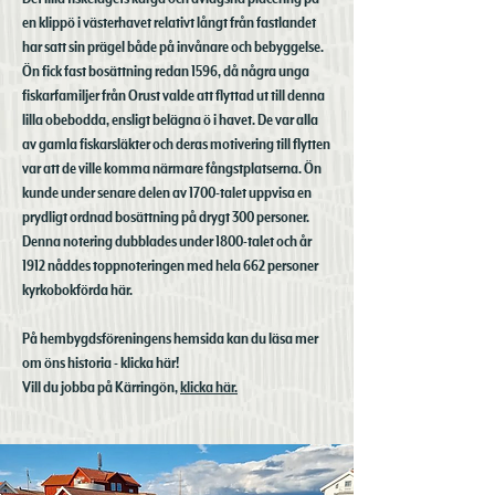
en klippö i västerhavet relativt långt från fastlandet
har satt sin prägel både på invånare och bebyggelse.
Ön fick fast bosättning redan 1596, då några unga
fiskarfamiljer från Orust valde att flyttad ut till denna
lilla obebodda, ensligt belägna ö i havet. De var alla
av gamla fiskarsläkter och deras motivering till flytten
var att de ville komma närmare fångstplatserna. Ön
kunde under senare delen av 1700-talet uppvisa en
prydligt ordnad bosättning på drygt 300 personer.
Denna notering dubblades under 1800-talet och år
1912 nåddes toppnoteringen med hela 662 personer
kyrkobokförda här.
På hembygdsföreningens hemsida kan du läsa mer
om öns historia - klicka här!
Vill du jobba på Kärringön,
klicka här.