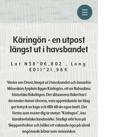
Käringön - en utpost
längst ut i havsbandet
Lat N58°06,802´, Long
E011°21,986
Väster om Orust, längst ut i havsbandet och innanför
Måseskärs fyrplats ligger Käringön, ett av Bohusläns
historiska fiskelägen. Det slitsamma fisket har i
decennier danat öborna, vars uppträdande än idag
ger intryck av lugn och tillit till sin egen kraft. Det
första som möter dig är statyn "Käringen", öns
karakteristiska landmärke. Stadigt står hon på
Skeppersholme och håller ett vakande öga på såväl
angörande båtar som människor.