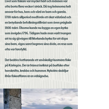
Livet som fiskare var mycket hårt och männen var
ofta borta flera veckor i sträck. Då tog kvinnorna helt
ansvar för hus, hem och vård av barn och gamla.
1700-talets sillperiod medförde ett ökat välstånd och
en betydande befolkningstillväxt som även präglade
1800-talet. Öborna kunde nu bygga en egen kyrka
som invigdes 1796. Tidigare hade man varit tvungen
att ta sig sjövägen till Morlanda kyrka för att döpa
sina barn, vigas samt begrava sina döda, en resa som
ofta var farofylld.
Det bedrivs fortfarande ett småskaligt kustnära fiske
på Käringön. Det är främst inriktat på burfiske efter
havskräfta, krabba och hummer. Nykokta skaldjur
ifrån fiskeaffären är en välsignelse.